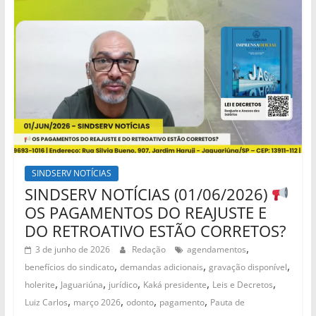
SINDSERV NOTÍCIAS
SINDSERV NOTÍCIAS (01/06/2026)
OS PAGAMENTOS DO REAJUSTE E
DO RETROATIVO ESTÃO CORRETOS?
,
3 de junho de 2026
Redação
agendamentos
,
,
,
benefícios do sindicato
demandas adicionais
gravação disponível
,
,
,
,
,
holerite
Jaguariúna
jurídico
Kaká presidente
Leis e Decretos
,
,
,
,
Luiz Carlos
março 2026
odonto
pagamento
Pauta de