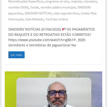
,
,
,
,
Reivindicações Específicas
programa ao vivo
reajuste
retroativo
,
,
,
reuniões 03/06
Saúde
servidor público municipal
SINDSERV
,
,
,
Jaguariúna
SINDSERV NOTÍCIAS
toda segunda-feira
Unidos Pela
,
,
Informação
Vale-Refeição
YouTube sindical
SINDSERV NOTÍCIAS (01/06/2026)
OS PAGAMENTOS
DO REAJUSTE E DO RETROATIVO ESTÃO CORRETOS?
https://www.youtube.com/watch?v=gBb1P-_9QEI
Servidores e Servidoras de Jaguariúna! Na
Ler mais