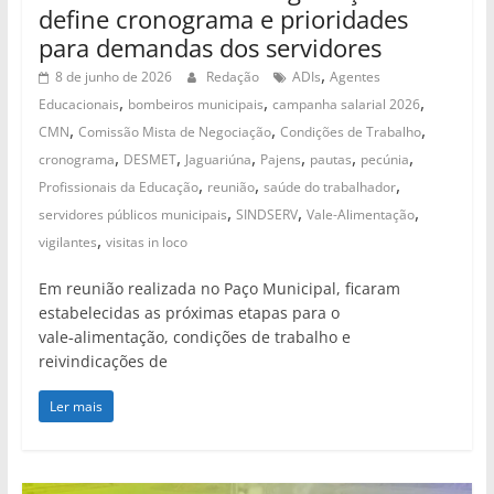
define cronograma e prioridades
para demandas dos servidores
,
8 de junho de 2026
Redação
ADIs
Agentes
,
,
,
Educacionais
bombeiros municipais
campanha salarial 2026
,
,
,
CMN
Comissão Mista de Negociação
Condições de Trabalho
,
,
,
,
,
,
cronograma
DESMET
Jaguariúna
Pajens
pautas
pecúnia
,
,
,
Profissionais da Educação
reunião
saúde do trabalhador
,
,
,
servidores públicos municipais
SINDSERV
Vale-Alimentação
,
vigilantes
visitas in loco
Em reunião realizada no Paço Municipal, ficaram
estabelecidas as próximas etapas para o
vale‑alimentação, condições de trabalho e
reivindicações de
Ler mais