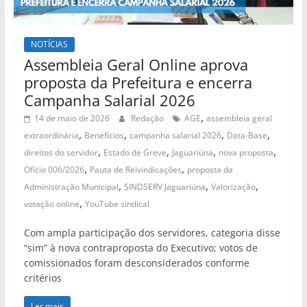
NOTÍCIAS
Assembleia Geral Online aprova
proposta da Prefeitura e encerra
Campanha Salarial 2026
,
14 de maio de 2026
Redação
AGE
assembleia geral
,
,
,
,
extraordinária
Benefícios
campanha salarial 2026
Data-Base
,
,
,
,
direitos do servidor
Estado de Greve
Jaguariúna
nova proposta
,
,
Ofício 006/2026
Pauta de Reivindicações
proposta da
,
,
,
Administração Municipal
SINDSERV Jaguariúna
Valorização
,
votação online
YouTube sindical
Com ampla participação dos servidores, categoria disse
“sim” à nova contraproposta do Executivo; votos de
comissionados foram desconsiderados conforme
critérios
Ler mais