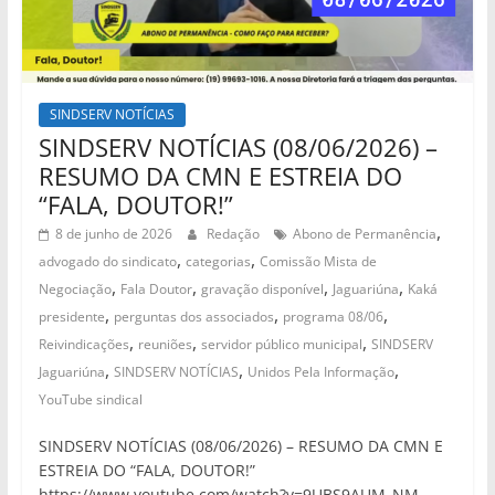
SINDSERV NOTÍCIAS
SINDSERV NOTÍCIAS (08/06/2026) –
RESUMO DA CMN E ESTREIA DO
“FALA, DOUTOR!”
,
8 de junho de 2026
Redação
Abono de Permanência
,
,
advogado do sindicato
categorias
Comissão Mista de
,
,
,
,
Negociação
Fala Doutor
gravação disponível
Jaguariúna
Kaká
,
,
,
presidente
perguntas dos associados
programa 08/06
,
,
,
Reivindicações
reuniões
servidor público municipal
SINDSERV
,
,
,
Jaguariúna
SINDSERV NOTÍCIAS
Unidos Pela Informação
YouTube sindical
SINDSERV NOTÍCIAS (08/06/2026) – RESUMO DA CMN E
ESTREIA DO “FALA, DOUTOR!”
https://www.youtube.com/watch?v=9UBS9AUM_NM