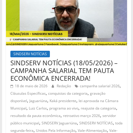
SINDSERV NOTÍCIAS
SINDSERV NOTÍCIAS (18/05/2026) –
CAMPANHA SALARIAL TEM PAUTA
ECONÔMICA ENCERRADA!
,
18 de maio de 2026
Redação
campanha salarial 2026
,
,
Cláusulas Específicas
conquistas da categoria
gravação
,
,
,
disponível
Jaguariúna
Kaká presidente
lei aprovada na Câmara
,
,
,
,
Municipal
Luiz Carlos
programa ao vivo
reajuste da categoria
,
,
resultado da pauta econômica
retroativo março 2026
servidor
,
,
,
público municipal
SINDSERV Jaguariúna
SINDSERV NOTÍCIAS
toda
,
,
,
segunda-feira
Unidos Pela Informação
Vale-Alimentação
Vale-