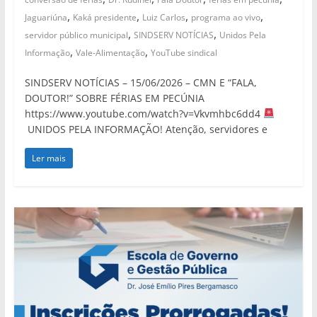
,
,
,
,
Jaguariúna
Kaká presidente
Luiz Carlos
programa ao vivo
,
,
servidor público municipal
SINDSERV NOTÍCIAS
Unidos Pela
,
,
Informação
Vale-Alimentação
YouTube sindical
SINDSERV NOTÍCIAS – 15/06/2026 – CMN E “FALA,
DOUTOR!” SOBRE FÉRIAS EM PECÚNIA
https://www.youtube.com/watch?v=Vkvmhbc6dd4
UNIDOS PELA INFORMAÇÃO! Atenção, servidores e
Ler mais