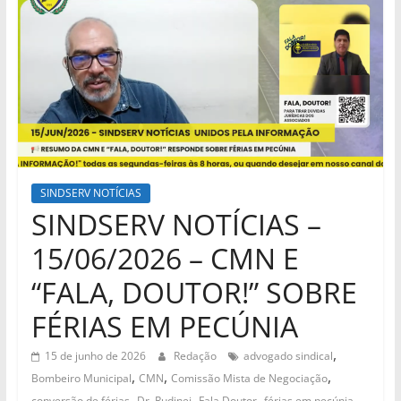
SINDSERV NOTÍCIAS
SINDSERV NOTÍCIAS –
15/06/2026 – CMN E
“FALA, DOUTOR!” SOBRE
FÉRIAS EM PECÚNIA
,
15 de junho de 2026
Redação
advogado sindical
,
,
,
Bombeiro Municipal
CMN
Comissão Mista de Negociação
,
,
,
,
conversão de férias
Dr. Rudinei
Fala Doutor
férias em pecúnia