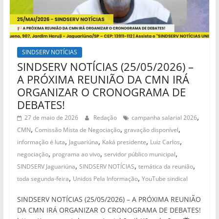
SINDSERV NOTÍCIAS
SINDSERV NOTÍCIAS (25/05/2026) –
A PRÓXIMA REUNIÃO DA CMN IRÁ
ORGANIZAR O CRONOGRAMA DE
DEBATES!
,
27 de maio de 2026
Redação
campanha salarial 2026
,
,
,
CMN
Comissão Mista de Negociação
gravação disponível
,
,
,
,
informação é luta
Jaguariúna
Kaká presidente
Luiz Carlos
,
,
,
negociação
programa ao vivo
servidor público municipal
,
,
,
SINDSERV Jaguariúna
SINDSERV NOTÍCIAS
temática da reunião
,
,
toda segunda-feira
Unidos Pela Informação
YouTube sindical
SINDSERV NOTÍCIAS (25/05/2026) – A PRÓXIMA REUNIÃO
DA CMN IRÁ ORGANIZAR O CRONOGRAMA DE DEBATES!