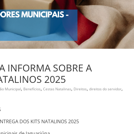
A INFORMA SOBRE A
ATALINOS 2025
,
,
,
,
,
ão Municipal
Benefícios
Cestas Natalinas
Direitos
direitos do servidor
S
NTREGA DOS KITS NATALINOS 2025
nicipais de Jaguariúna,