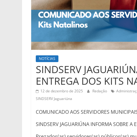
NOTÍCIAS
SINDSERV JAGUARIÚN
ENTREGA DOS KITS N
12 de dezembro de 2025
Redação
Administraç
SINDSERV Jaguariúna
COMUNICADO AOS SERVIDORES MUNICIPAI
SINDSERV JAGUARIÚNA INFORMA SOBRE A E
Prezados(as) servidores(as) públicos(as) mu