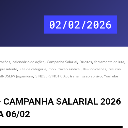
,
,
,
,
,
izações
calendário de ações
Campanha Salarial
Direitos
ferramenta de luta
,
,
,
,
presidente
luta da categoria
mobilização sindical
Reivindicações
resumo
,
,
,
SINDSERV Jaguariúna
SINDSERV NOTÍCIAS
transmissão ao vivo
YouTube
- CAMPANHA SALARIAL 2026
A 06/02