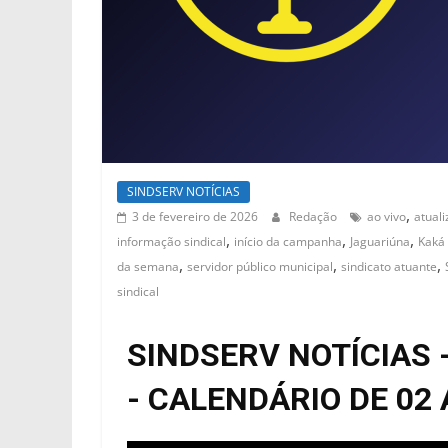
SINDSERV NOTÍCIAS
,
3 de fevereiro de 2026
Redação
ao vivo
atual
,
,
,
informação sindical
início da campanha
Jaguariúna
Kaká 
,
,
,
da semana
servidor público municipal
sindicato atuante
sindical
SINDSERV NOTÍCIAS 
- CALENDÁRIO DE 02 