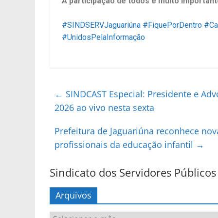
A participação de todos é muito importan
#SINDSERVJaguariúna
#FiquePorDentro
#Ca
#UnidosPelaInformação
←
SINDCAST Especial: Presidente e Ad
2026 ao vivo nesta sexta
Prefeitura de Jaguariúna reconhece nov
profissionais da educação infantil
→
Sindicato dos Servidores Públicos
Arquivos