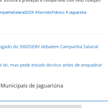
te. Assista à gravação e compartilhe com seus colegas!
mpanhaSalarial2026
#ServidorPúblico
#Jaguariúna
vogado do SINDSERV debatem Campanha Salarial
a lei, mas pede estudo técnico antes de enquadrar
 Municipais de Jaguariúna