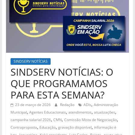
SINDSERV NOTÍCIAS
SINDSERV NOTÍCIAS: O
QUE PROGRAMAMOS
PARA ESTA SEMANA?
,
23 de março de 2026
Redação
ADIs
Administração
,
,
,
,
Municipal
Agentes Educacionais
atendimentos
atualizações
,
,
,
campanha salarial 2026
CMN
Comissão Mista de Negociação
,
,
,
Contraproposta
Educação
gravação disponível
informação é
,
,
,
,
,
,
luta
Jaguariúna
Kaká presidente
Luiz Carlos
Pajens
pauta ativa