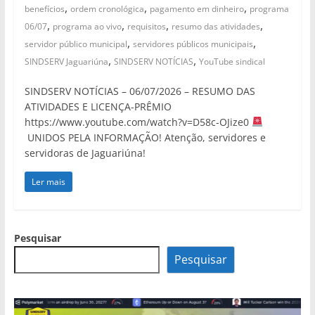
,
,
,
benefícios
ordem cronológica
pagamento em dinheiro
programa
,
,
,
,
06/07
programa ao vivo
requisitos
resumo das atividades
,
,
servidor público municipal
servidores públicos municipais
,
,
SINDSERV Jaguariúna
SINDSERV NOTÍCIAS
YouTube sindical
SINDSERV NOTÍCIAS – 06/07/2026 – RESUMO DAS
ATIVIDADES E LICENÇA-PRÊMIO
https://www.youtube.com/watch?v=D58c-OJize0
UNIDOS PELA INFORMAÇÃO! Atenção, servidores e
servidoras de Jaguariúna!
Ler mais
Pesquisar
Pesquisar