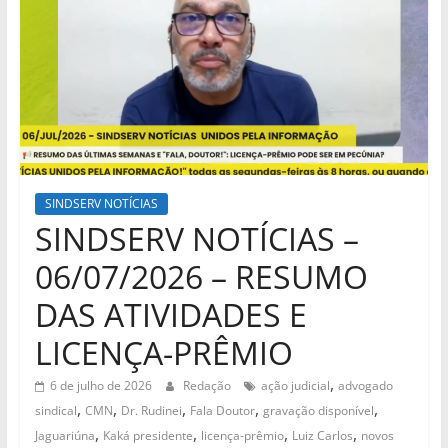
SINDSERV NOTÍCIAS
SINDSERV NOTÍCIAS –
06/07/2026 – RESUMO
DAS ATIVIDADES E
LICENÇA-PRÊMIO
,
6 de julho de 2026
Redação
ação judicial
advogado
,
,
,
,
,
sindical
CMN
Dr. Rudinei
Fala Doutor
gravação disponível
,
,
,
,
Jaguariúna
Kaká presidente
licença-prêmio
Luiz Carlos
novos