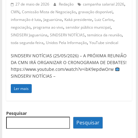
,
27 de maio de 2026
Redação
campanha salarial 2026
,
,
,
CMN
Comissão Mista de Negociação
gravação disponível
,
,
,
,
informação é luta
Jaguariúna
Kaká presidente
Luiz Carlos
,
,
,
negociação
programa ao vivo
servidor público municipal
,
,
,
SINDSERV Jaguariúna
SINDSERV NOTÍCIAS
temática da reunião
,
,
toda segunda-feira
Unidos Pela Informação
YouTube sindical
SINDSERV NOTÍCIAS (25/05/2026) – A PRÓXIMA REUNIÃO
DA CMN IRÁ ORGANIZAR O CRONOGRAMA DE DEBATES!
https://www.youtube.com/watch?v=ibK9epdwOrw
SINDSERV NOTÍCIAS –
Ler mais
Pesquisar
Pesquisar