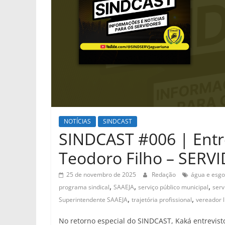
NOTÍCIAS
SINDCAST
SINDCAST #006 | Entr
Teodoro Filho – SER
25 de novembro de 2025
Redação
água e esgo
,
,
,
programa sindical
SAAEJA
serviço público municipal
serv
,
,
Superintendente SAAEJA
trajetória profissional
vereador l
No retorno especial do SINDCAST, Kaká entrevisto