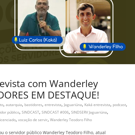
evista com Wanderley
VIDORES EM DESTAQUE!
,
,
,
,
,
,
,
to
autarquia
bastidores
entrevista
Jaguariúna
Kaká entrevista
podcast
,
,
,
,
idor público
SINDCAST
SINDCAST #006
SINDSERV Jaguariúna
,
,
icenciado
vocação de servir
Wanderley Teodoro Filho
u o servidor público Wanderley Teodoro Filho, atual