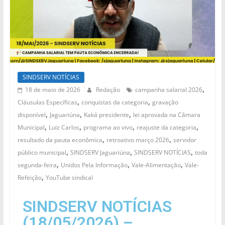
SINDSERV NOTÍCIAS
,
18 de maio de 2026
Redação
campanha salarial 2026
,
,
Cláusulas Específicas
conquistas da categoria
gravação
,
,
,
disponível
Jaguariúna
Kaká presidente
lei aprovada na Câmara
,
,
,
,
Municipal
Luiz Carlos
programa ao vivo
reajuste da categoria
,
,
resultado da pauta econômica
retroativo março 2026
servidor
,
,
,
público municipal
SINDSERV Jaguariúna
SINDSERV NOTÍCIAS
toda
,
,
,
segunda-feira
Unidos Pela Informação
Vale-Alimentação
Vale-
,
Refeição
YouTube sindical
SINDSERV NOTÍCIAS
(18/05/2026) –