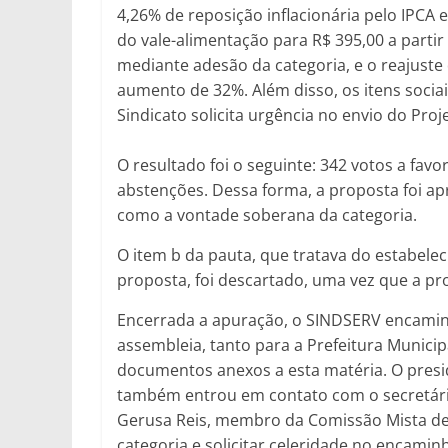
4,26% de reposição inflacionária pelo IPCA
do vale-alimentação para R$ 395,00 a parti
mediante adesão da categoria, e o reajuste 
aumento de 32%. Além disso, os itens sociai
Sindicato solicita urgência no envio do Proj
O resultado foi o seguinte: 342 votos a fav
abstenções. Dessa forma, a proposta foi ap
como a vontade soberana da categoria.
O item b da pauta, que tratava do estabele
proposta, foi descartado, uma vez que a pr
Encerrada a apuração, o SINDSERV encamin
assembleia, tanto para a Prefeitura Munici
documentos anexos a esta matéria. O preside
também entrou em contato com o secretári
Gerusa Reis, membro da Comissão Mista de 
categoria e solicitar celeridade no encami