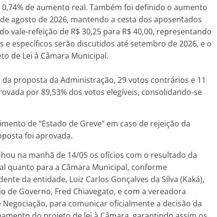
 e 0,74% de aumento real. Também foi definido o aumento
r de agosto de 2026, mantendo a cesta dos aposentados
do vale-refeição de R$ 30,25 para R$ 40,00, representando
s e específicos serão discutidos até setembro de 2026, e o
eto de Lei à Câmara Municipal.
or da proposta da Administração, 29 votos contrários e 11
rovada por 89,53% dos votos elegíveis, consolidando-se
cimento de “Estado de Greve” em caso de rejeição da
oposta foi aprovada.
hou na manhã de 14/05 os ofícios com o resultado da
pal quanto para a Câmara Municipal, conforme
nte da entidade, Luiz Carlos Gonçalves da Silva (Kaká),
o de Governo, Fred Chiavegato, e com a vereadora
Negociação, para comunicar oficialmente a decisão da
nhamento do projeto de lei à Câmara, garantindo assim os