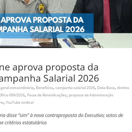
ine aprova proposta da
Campanha Salarial 2026
,
,
,
,
geral extraordinária
Benefícios
campanha salarial 2026
Data-Base
direitos
,
,
Ofício 006/2026
Pauta de Reivindicações
proposta da Administração
,
ine
YouTube sindical
ia disse “sim” à nova contraproposta do Executivo; votos de
critérios estatutários