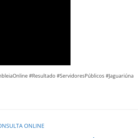
leiaOnline #Resultado #ServidoresPúblicos #Jaguariúna
CONSULTA ONLINE