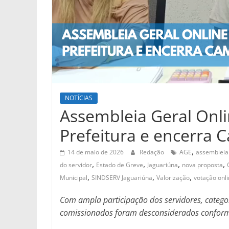
NOTÍCIAS
Assembleia Geral Onl
Prefeitura e encerra 
,
14 de maio de 2026
Redação
AGE
assembleia 
,
,
,
,
do servidor
Estado de Greve
Jaguariúna
nova proposta
,
,
,
Municipal
SINDSERV Jaguariúna
Valorização
votação onl
Com ampla participação dos servidores, categor
comissionados foram desconsiderados conforme 