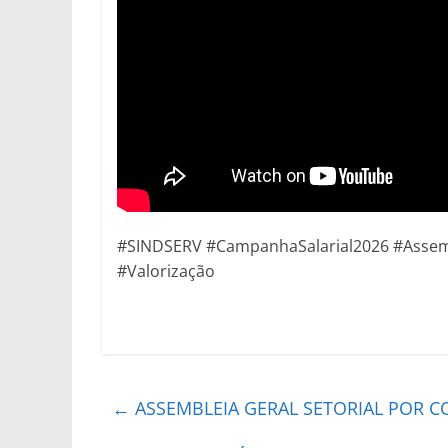
#SINDSERV #CampanhaSalarial2026 #Assemb
#Valorização
←
ASSEMBLEIA GERAL SETORIAL POR 