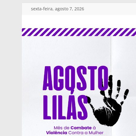
Pular
sexta-feira, agosto 7, 2026
para
o
SINDSERV
conteúdo
JAGUARIÚNA
Sindicato
dos
Servidores
Públicos
Municipais
de
Jaguariúna