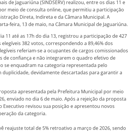
ais de Jaguariúna (SINDSERV) realizou, entre os dias 11 e
por meio de consulta online, que permitiu a participação
stração Direta, Indireta e da Câmara Municipal. A
rta-feira, 13 de maio, na Câmara Municipal de Jaguariúna.
a 11 até as 17h do dia 13, registrou a participação de 427
s elegíveis 382 votos, correspondendo a 89,46% dos
elegíveis referiam-se a ocupantes de cargos comissionados
os de confiança e não integrarem o quadro efetivo de
ão se enquadram na categoria representada pelo
m duplicidade, devidamente descartadas para garantir a
roposta apresentada pela Prefeitura Municipal por meio
, enviado no dia 6 de maio. Após a rejeição da proposta
, o Executivo revisou sua posição e apresentou novos
beração da categoria.
ê reajuste total de 5% retroativo a março de 2026, sendo