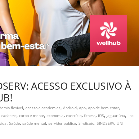
DSERV: ACESSO EXCLUSIVO À
UB!
,
,
,
,
,
emia flexível
acesso a academias
Android
app
app de bem-estar
,
,
,
,
,
,
,
,
cadastro
corpo e mente
economia
exercício
fitness
iOS
Jaguariúna
link
,
,
,
,
,
,
vida
Saúde
saúde mental
servidor público
Sindicato
SINDSERV
UNI