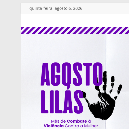
Pular
quinta-feira, agosto 6, 2026
para
o
SINDSERV
conteúdo
JAGUARIÚNA
Sindicato
dos
Servidores
Públicos
Municipais
de
Jaguariúna