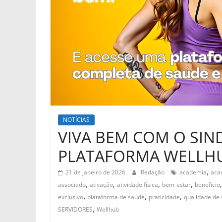
NOTÍCIAS
VIVA BEM COM O SIN
PLATAFORMA WELLH
,
21 de janeiro de 2026
Redação
academia
acad
,
,
,
,
associado
ativação
atividade física
bem-estar
benefício
,
,
,
exclusivo
plataforma de saúde
praticidade
qualidade de 
,
SERVIDORES
Wellhub