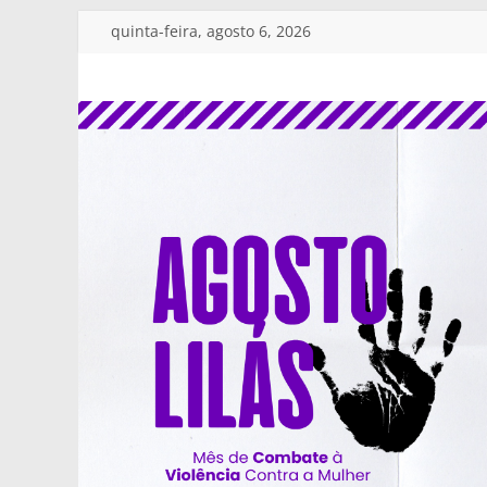
Pular
quinta-feira, agosto 6, 2026
para
o
SINDSERV
conteúdo
JAGUARIÚNA
Sindicato
dos
Servidores
Públicos
Municipais
de
Jaguariúna