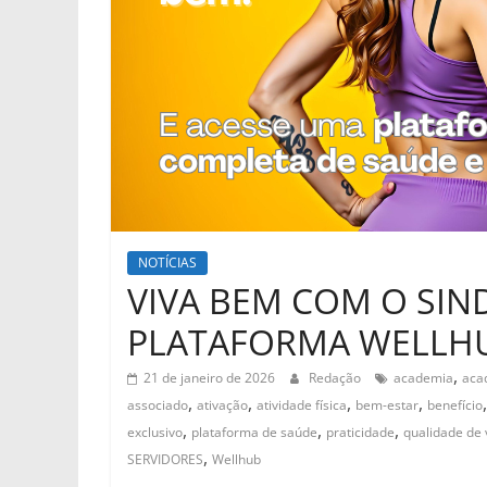
NOTÍCIAS
VIVA BEM COM O SIN
PLATAFORMA WELLH
,
21 de janeiro de 2026
Redação
academia
acad
,
,
,
,
associado
ativação
atividade física
bem-estar
benefício
,
,
,
exclusivo
plataforma de saúde
praticidade
qualidade de 
,
SERVIDORES
Wellhub