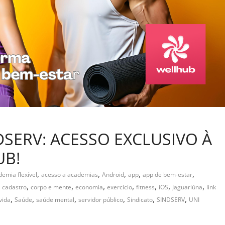
DSERV: ACESSO EXCLUSIVO À
UB!
,
,
,
,
,
emia flexível
acesso a academias
Android
app
app de bem-estar
,
,
,
,
,
,
,
,
cadastro
corpo e mente
economia
exercício
fitness
iOS
Jaguariúna
link
,
,
,
,
,
,
vida
Saúde
saúde mental
servidor público
Sindicato
SINDSERV
UNI