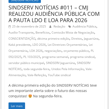
SINDSERV NOTÍCIAS
SINDSERV NOTÍCIAS #011 – CMJ
REALIZOU AUDIÊNCIA PÚBLICA COM
A PAUTA LDO E LOA PARA 2026
,
25 de novembro de 2025
Redação
Audiência Pública
,
,
,
Auxílio-Transporte
Benefícios
Comissão Mista de Negociação
,
,
,
,
CONSCIENTIZAÇÃO
décima primeira edição
Direitos
Jaguariúna
,
,
,
Kaká presidente
LDO 2026
Lei Diretrizes Orçamentárias
Lei
,
,
,
,
Orçamentária
LOA 2026
negociações
orçamento público
PL
,
,
,
,
092/2025
PL 103/2025
programa semanal
programa sindical
,
,
servidor público municipal
SINDSERV Jaguariúna
SINDSERV
,
,
,
NOTÍCIAS
toda segunda-feira
Unidos Pela Informação
Vale-
,
,
Alimentação
Vale-Refeição
YouTube sindical
A décima primeira edição do SINDSERV NOTÍCIAS teve
um importante alerta sobre o futuro das nossas
conquistas!
Na segunda-feira,
Ler mais