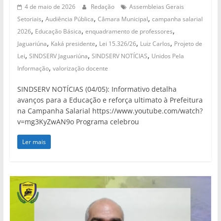
4 de maio de 2026
Redação
Assembleias Gerais
,
,
,
Setoriais
Audiência Pública
Câmara Municipal
campanha salarial
,
,
,
2026
Educação Básica
enquadramento de professores
,
,
,
,
Jaguariúna
Kaká presidente
Lei 15.326/26
Luiz Carlos
Projeto de
,
,
,
Lei
SINDSERV Jaguariúna
SINDSERV NOTÍCIAS
Unidos Pela
,
Informação
valorização docente
SINDSERV NOTÍCIAS (04/05): Informativo detalha
avanços para a Educação e reforça ultimato à Prefeitura
na Campanha Salarial https://www.youtube.com/watch?
v=mg3KyZwAN9o Programa celebrou
Ler mais