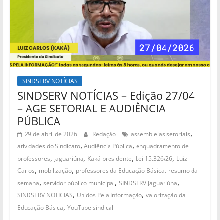
SINDSERV NOTÍCIAS
SINDSERV NOTÍCIAS – Edição 27/04
– AGE SETORIAL E AUDIÊNCIA
PÚBLICA
,
29 de abril de 2026
Redação
assembleias setoriais
,
,
atividades do Sindicato
Audiência Pública
enquadramento de
,
,
,
,
professores
Jaguariúna
Kaká presidente
Lei 15.326/26
Luiz
,
,
,
Carlos
mobilização
professores da Educação Básica
resumo da
,
,
,
semana
servidor público municipal
SINDSERV Jaguariúna
,
,
SINDSERV NOTÍCIAS
Unidos Pela Informação
valorização da
,
Educação Básica
YouTube sindical