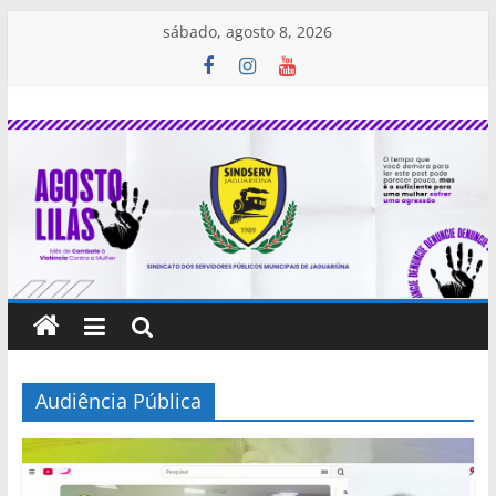
Pular
sábado, agosto 8, 2026
para
o
SINDSERV
conteúdo
JAGUARIÚNA
Sindicato
dos
Servidores
Públicos
Municipais
de
Jaguariúna
Audiência Pública