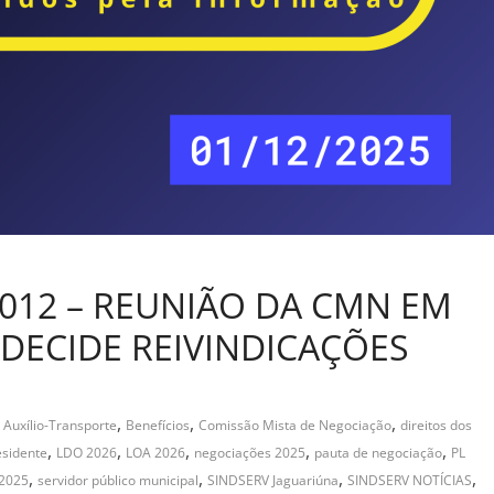
#012 – REUNIÃO DA CMN EM
) DECIDE REIVINDICAÇÕES
,
,
,
,
Auxílio-Transporte
Benefícios
Comissão Mista de Negociação
direitos dos
,
,
,
,
,
esidente
LDO 2026
LOA 2026
negociações 2025
pauta de negociação
PL
,
,
,
,
/2025
servidor público municipal
SINDSERV Jaguariúna
SINDSERV NOTÍCIAS