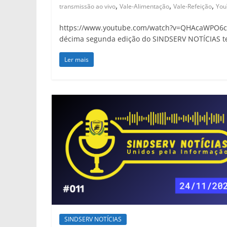
,
,
,
transmissão ao vivo
Vale-Alimentação
Vale-Refeição
You
https://www.youtube.com/watch?v=QHAcaWPO6c
décima segunda edição do SINDSERV NOTÍCIAS t
Ler mais
SINDSERV NOTÍCIAS