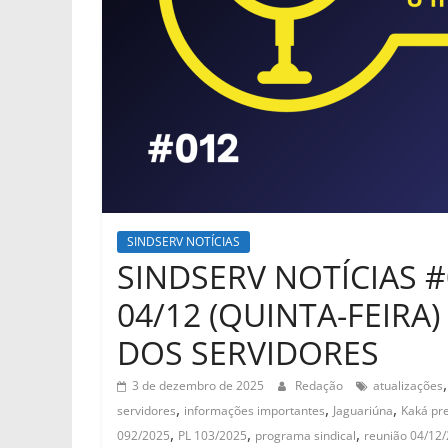
SINDSERV NOTÍCIAS
SINDSERV NOTÍCIAS 
04/12 (QUINTA-FEIRA
DOS SERVIDORES
3 de dezembro de 2025
Redação
atualizações
,
,
,
servidores
informações importantes
Jaguariúna
Kaká pr
,
,
,
092/2025
PL 103/2025
programa sindical
reunião 04/12