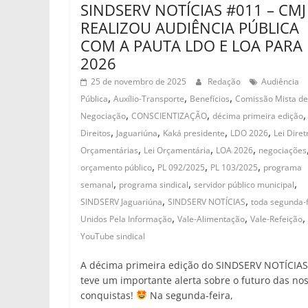
SINDSERV NOTÍCIAS #011 – CMJ
REALIZOU AUDIÊNCIA PÚBLICA
COM A PAUTA LDO E LOA PARA
2026
25 de novembro de 2025
Redação
Audiência
,
,
,
Pública
Auxílio-Transporte
Benefícios
Comissão Mista de
,
,
,
Negociação
CONSCIENTIZAÇÃO
décima primeira edição
,
,
,
,
Direitos
Jaguariúna
Kaká presidente
LDO 2026
Lei Diret
,
,
,
Orçamentárias
Lei Orçamentária
LOA 2026
negociações
,
,
,
orçamento público
PL 092/2025
PL 103/2025
programa
,
,
,
semanal
programa sindical
servidor público municipal
,
,
SINDSERV Jaguariúna
SINDSERV NOTÍCIAS
toda segunda-f
,
,
,
Unidos Pela Informação
Vale-Alimentação
Vale-Refeição
YouTube sindical
A décima primeira edição do SINDSERV NOTÍCIAS
teve um importante alerta sobre o futuro das no
conquistas!
Na segunda-feira,